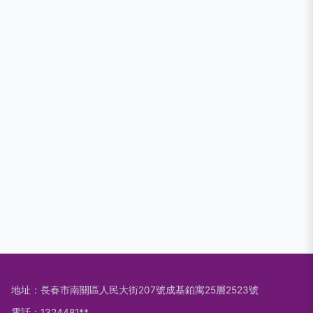
地址：長春市南關區人民大街207號成基鉑寓25層2523號
電話：1324481**