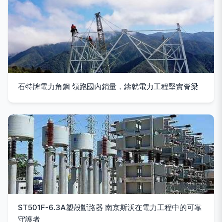
石特牌電力角鋼 領跑國內銷量，鑄就電力工程堅實脊梁
ST501F-6.3A塑殼斷路器 南京斯沃在電力工程中的可靠
守護者