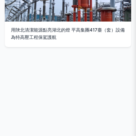
用陜北清潔能源點亮湖北的燈 平高集團417臺（套）設備
為特高壓工程保駕護航